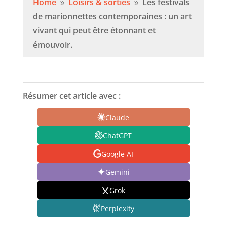
Home
Loisirs & sorties
Les festivals
9
9
de marionnettes contemporaines : un art
vivant qui peut être étonnant et
émouvoir.
Résumer cet article avec :
Claude
ChatGPT
Google AI
Gemini
Grok
Perplexity