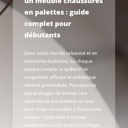
un meuble chaussures
en palettes : guide
complet pour
débutants
Dans notre monde urbanisé et en
constante évolution, où chaque
espace compte, la quête d'un
rangement efficace et esthétique
devient primordiale. Pourquoi ne
pas envisager de donner une
seconde vie aux palettes en bois
pour créer un meuble à chaussures
unique ? Cette idée n'est pas
seulement un clin d'œil à l'écologie,