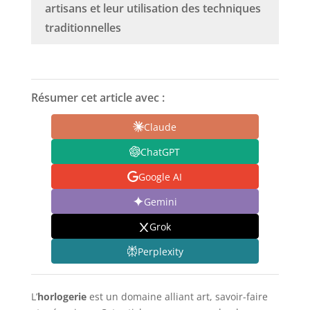
artisans et leur utilisation des techniques
traditionnelles
Résumer cet article avec :
Claude
ChatGPT
Google AI
Gemini
Grok
Perplexity
L’
horlogerie
est un domaine alliant art, savoir-faire