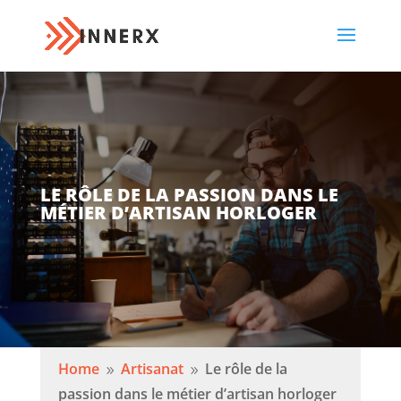
LE RÔLE DE LA PASSION DANS LE
MÉTIER D’ARTISAN HORLOGER
Home
Artisanat
Le rôle de la
9
9
passion dans le métier d’artisan horloger