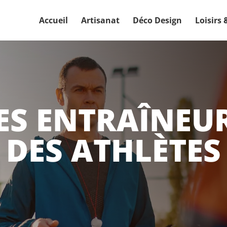
Accueil
Artisanat
Déco Design
Loisirs 
DES ENTRAÎNEU
 DES ATHLÈTES