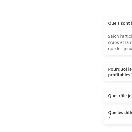
Quels sont l
Selon l’arti
craps et la 
que les jeu
Pourquoi le
profitables 
Quel rôle jo
Quelles dif
?