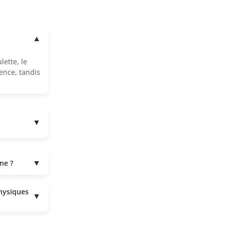
▼
lette, le
ence, tandis
▼
▼
ne ?
physiques
▼