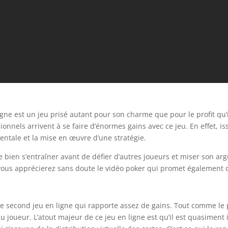
gne est un jeu prisé autant pour son charme que pour le profit qu’il
nnels arrivent à se faire d’énormes gains avec ce jeu. En effet, issu
entale et la mise en œuvre d’une stratégie.
de bien s’entraîner avant de défier d’autres joueurs et miser son arg
, vous apprécierez sans doute le vidéo poker qui promet également 
le second jeu en ligne qui rapporte assez de gains. Tout comme le
u joueur. L’atout majeur de ce jeu en ligne est qu’il est quasiment