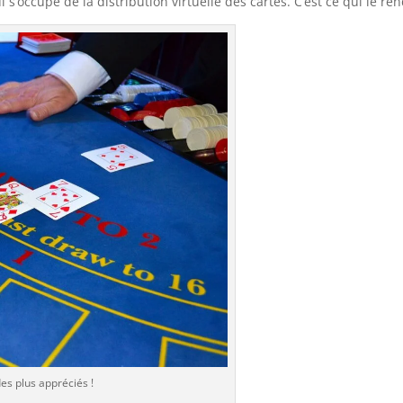
 s’occupe de la distribution virtuelle des cartes. C’est ce qui le rend
des plus appréciés !