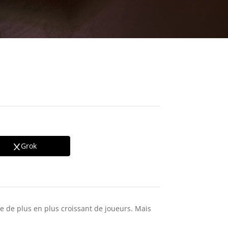
Grok
re de plus en plus croissant de joueurs. Mais