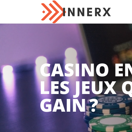
CASINO EN
LES JEUX 
GAIN ?