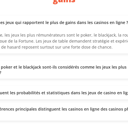
es jeux qui rapportent le plus de gains dans les casinos en ligne ?
cle, les jeux les plus rémunérateurs sont le poker, le blackjack, la rou
roue de la Fortune. Les jeux de table demandent stratégie et expéri
x de hasard reposent surtout sur une forte dose de chance.
 poker et le blackjack sont-ils considérés comme les jeux les plus
?
uent les probabilités et statistiques dans les jeux de casino en lig
férences principales distinguent les casinos en ligne des casinos 