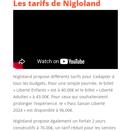
Les tarifs de Nigloland
Nigloland propose différents tarifs pour s’adapter à
tous les budgets. Pour une simple journée, le billet
« Liberté Enfants » est à 40.00€ et le billet « Liberté
Adultes » à 43.00€. Pour ceux qui souhaiteraient
prolonger l’expérience, le « Pass Saison Liberté
2024 » est disponible à 96.00€.
Nigloland propose également un forfait 2 jours
consécutifs à 76.00€, un tarif réduit pour les seniors