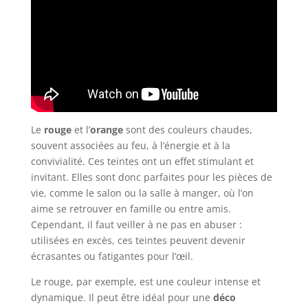
Le
rouge
et l’
orange
sont des couleurs chaudes,
souvent associées au feu, à l’énergie et à la
convivialité. Ces teintes ont un effet stimulant et
invitant. Elles sont donc parfaites pour les pièces de
vie, comme le salon ou la salle à manger, où l’on
aime se retrouver en famille ou entre amis.
Cependant, il faut veiller à ne pas en abuser :
utilisées en excès, ces teintes peuvent devenir
écrasantes ou fatigantes pour l’œil.
Le rouge, par exemple, est une couleur intense et
dynamique. Il peut être idéal pour une
déco