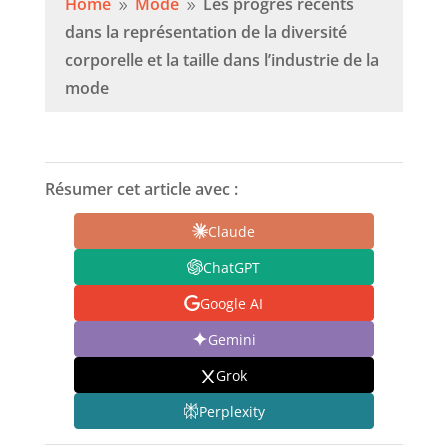
Home
Mode
Les progrès récents
9
9
dans la représentation de la diversité
corporelle et la taille dans l’industrie de la
mode
Résumer cet article avec :
Claude
ChatGPT
Google AI
Gemini
Grok
Perplexity