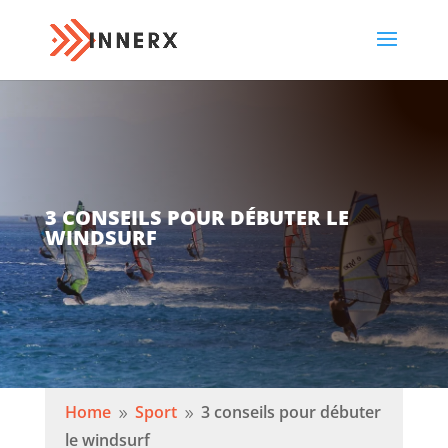
3 CONSEILS POUR DÉBUTER LE
WINDSURF
Home
Sport
3 conseils pour débuter
9
9
le windsurf